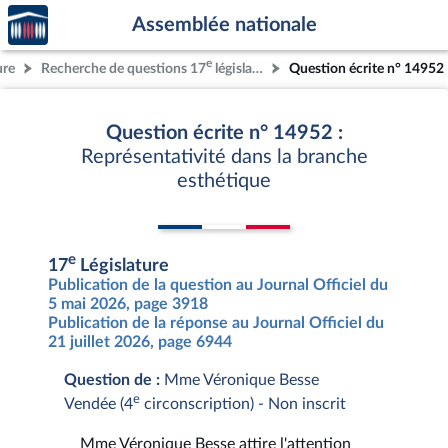
Accèder
Aller au contenu
Aller en bas de la page
Assemblée nationale
à la
page
e
ure
Recherche de questions 17
législature
Question écrite n° 14952
d'accueil
Question écrite n° 14952 :
Représentativité dans la branche
esthétique
e
17
Législature
Publication de la question au Journal Officiel du
5 mai 2026, page 3918
Publication de la réponse au Journal Officiel du
21 juillet 2026, page 6944
Question de :
Mme Véronique Besse
e
Vendée (4
circonscription) - Non inscrit
Mme Véronique Besse attire l'attention