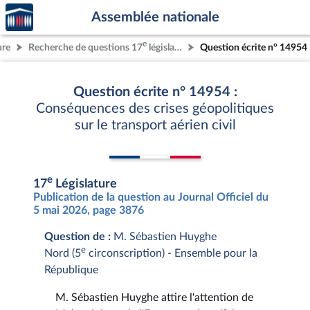
Accèder
Aller au contenu
Aller en bas de la page
Assemblée nationale
à la
page
e
ure
Recherche de questions 17
législature
Question écrite n° 14954
d'accueil
Question écrite n° 14954 :
Conséquences des crises géopolitiques
sur le transport aérien civil
e
17
Législature
Publication de la question au Journal Officiel du
5 mai 2026, page 3876
Question de :
M. Sébastien Huyghe
e
Nord (5
circonscription) - Ensemble pour la
République
M. Sébastien Huyghe attire l'attention de