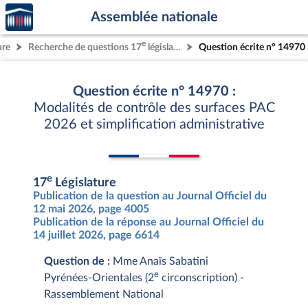
Accèder
Aller au contenu
Aller en bas de la page
Assemblée nationale
à la
page
e
ure
Recherche de questions 17
législature
Question écrite n° 14970
d'accueil
Question écrite n° 14970 :
Modalités de contrôle des surfaces PAC
2026 et simplification administrative
e
17
Législature
Publication de la question au Journal Officiel du
12 mai 2026, page 4005
Publication de la réponse au Journal Officiel du
14 juillet 2026, page 6614
Question de :
Mme Anaïs Sabatini
e
Pyrénées-Orientales (2
circonscription) -
Rassemblement National