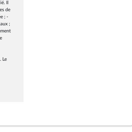
é. Il
res de
e ; -
aux ;
cement
ce
. Le