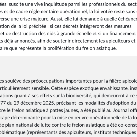
ées, suscite une vive inquiétude parmi les professionnels du secte
s et de cadre réglementaire opérationnel, la loi votée reste sans 
erse une crise majeure. Aussi, elle lui demande à quelle échéance
ion de la loi précitée ; si ces décrets intégreront des mesures
et de destruction des nids à grande échelle et si un financement
s déjà annoncés, afin de soutenir directement les apiculteurs et
ire que représente la prolifération du frelon asiatique.
es soulève des préoccupations importantes pour la filière apicole
rticulièrement sensible. Cette espèce exotique envahissante, ins
ations quant à ses effets sur la biodiversité, qui demeurent à ce 
77 du 29 décembre 2025, précisant les modalités d'adoption du
 le frelon asiatique à pattes jaunes, a été publié au Journal offi
ape déterminante pour la mise en œuvre opérationnelle de la lo
 plan national de lutte contre le frelon asiatique a été co-const
oblématique (représentants des apiculteurs, instituts techniques