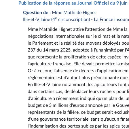
Publication de la réponse au Journal Officiel du 9 jui
Question de :
Mme Mathilde Hignet
e
Ille-et-Vilaine (4
circonscription) - La France insou
Mme Mathilde Hignet attire l'attention de Mme la mi
négociations internationales sur le climat et la nat
le Parlement et la réalité des moyens déployés pour 
237 du 14 mars 2025, adoptée à l'unanimité par l'A
que représente la prolifération de cette espèce inva
l'agriculture française. Elle devait permettre la mi
Or à ce jour, l'absence de décrets d'application e
réglementaire est d'autant plus préoccupante que, s
En Ille-et-Vilaine notamment, les apiculteurs font
dans certains cas, de déplacer leurs ruchers pour 
d'apiculture a récemment indiqué qu'un plan de lut
budget de 3 millions d'euros annoncé par le Gouv
représentants de la filière, ce budget serait exclu
d'une gouvernance territoriale, sans qu'aucun fina
l'indemnisation des pertes subies par les apiculteur