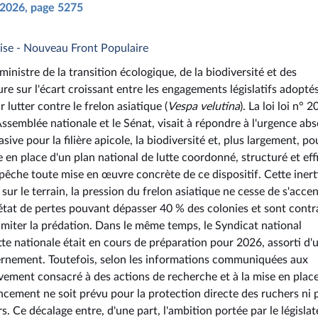
n 2026, page 5275
mise - Nouveau Front Populaire
nistre de la transition écologique, de la biodiversité et des
ure sur l'écart croissant entre les engagements législatifs adopté
lutter contre le frelon asiatique (
Vespa velutina
). La loi loi n° 
ssemblée nationale et le Sénat, visait à répondre à l'urgence ab
sive pour la filière apicole, la biodiversité et, plus largement, po
se en place d'un plan national de lutte coordonné, structuré et eff
mpêche toute mise en œuvre concrète de ce dispositif. Cette inert
ur le terrain, la pression du frelon asiatique ne cesse de s'accen
 état de pertes pouvant dépasser 40 % des colonies et sont contr
limiter la prédation. Dans le même temps, le Syndicat national
te nationale était en cours de préparation pour 2026, assorti d'
ernement. Toutefois, selon les informations communiquées aux
sivement consacré à des actions de recherche et à la mise en plac
ncement ne soit prévu pour la protection directe des ruchers ni 
s. Ce décalage entre, d'une part, l'ambition portée par le législat