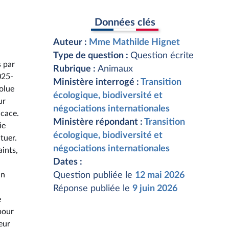
Données clés
Auteur :
Mme Mathilde Hignet
Type de question :
Question écrite
s par
Rubrique :
Animaux
2025-
Ministère interrogé :
Transition
solue
écologique, biodiversité et
ur
négociations internationales
icace.
Ministère répondant :
Transition
ie
écologique, biodiversité et
tuer.
négociations internationales
aints,
Dates :
un
Question publiée le
12 mai 2026
Réponse publiée le
9 juin 2026
e
pour
eur