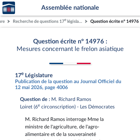
Accèder
Aller au contenu
Aller en bas de la page
Assemblée nationale
à la
page
e
ure
Recherche de questions 17
législature
Question écrite n° 14976
d'accueil
Question écrite n° 14976 :
Mesures concernant le frelon asiatique
e
17
Législature
Publication de la question au Journal Officiel du
12 mai 2026, page 4006
Question de :
M. Richard Ramos
e
Loiret (6
circonscription) - Les Démocrates
M. Richard Ramos interroge Mme la
ministre de l'agriculture, de l'agro-
alimentaire et de la souveraineté