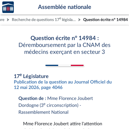
Accèder
Aller au contenu
Aller en bas de la page
Assemblée nationale
à la
page
e
ure
Recherche de questions 17
législature
Question écrite n° 14984
d'accueil
Question écrite n° 14984 :
Déremboursement par la CNAM des
médecins exerçant en secteur 3
e
17
Législature
Publication de la question au Journal Officiel du
12 mai 2026, page 4046
Question de :
Mme Florence Joubert
e
Dordogne (3
circonscription) -
Rassemblement National
Mme Florence Joubert attire l'attention