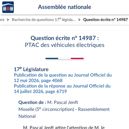
Accèder
Aller au contenu
Aller en bas de la page
Assemblée nationale
à la
page
e
ure
Recherche de questions 17
législature
Question écrite n° 14987
d'accueil
Question écrite n° 14987 :
PTAC des véhicules électriques
e
17
Législature
Publication de la question au Journal Officiel du
12 mai 2026, page 4068
Publication de la réponse au Journal Officiel du
14 juillet 2026, page 6719
Question de :
M. Pascal Jenft
e
Moselle (5
circonscription) - Rassemblement
National
M. Pascal Jenft attire l'attention de M. le