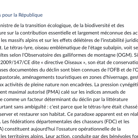
s pour la République
istre de la transition écologique, de la biodiversité et des
ture sur la contribution essentielle et largement méconnue des a
s massifs alpins et sur les effets délétères de l'instabilité jurid
. Le tétras-lyre, oiseau emblématique de l'étage subalpin, voit s
ultes selon l'Observatoire des galliformes de montagne (OGM). Si
e 2009/147/CE dite « directive Oiseaux », son état de conservati
causes documentées du déclin sont bien connues de l'OFB et de l
 pastorale, aménagements touristiques en zones d'hivernage, ges
ux activités de pleine nature non encadrées. La pression cynégét
ent maximal autorisé (PMA) calé sur les indices annuels de
ée comme un facteur déterminant du déclin par la littérature
ourtant sans ambiguïté : c'est parce que le tétras-lyre était chass
éserver et restaurer son habitat. Ce paradoxe apparent est en réal
 Les fédérations départementales des chasseurs (FDC) et les
constituent aujourd'hui l'ossature opérationnelle de la
les territoires alpins. Leur action, conduite par des bénévoles f