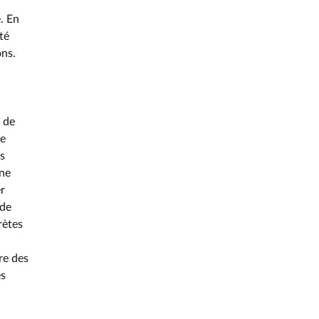
. En
té
ons.
 de
de
es
ine
r
 de
rètes
re des
es