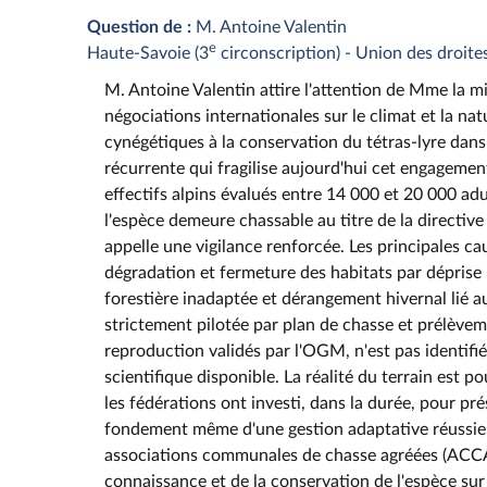
Question de :
M. Antoine Valentin
e
Haute-Savoie (3
circonscription) - Union des droite
M. Antoine Valentin attire l'attention de Mme la min
négociations internationales sur le climat et la na
cynégétiques à la conservation du tétras-lyre dans le
récurrente qui fragilise aujourd'hui cet engagement
effectifs alpins évalués entre 14 000 et 20 000 ad
l'espèce demeure chassable au titre de la directiv
appelle une vigilance renforcée. Les principales 
dégradation et fermeture des habitats par déprise
forestière inadaptée et dérangement hivernal lié a
strictement pilotée par plan de chasse et prélèvem
reproduction validés par l'OGM, n'est pas identifi
scientifique disponible. La réalité du terrain est p
les fédérations ont investi, dans la durée, pour pr
fondement même d'une gestion adaptative réussie.
associations communales de chasse agréées (ACCA) 
connaissance et de la conservation de l'espèce sur 