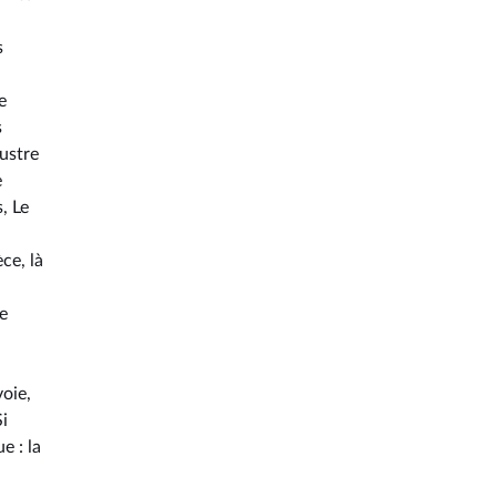
s
e
s
ustre
e
, Le
ce, là
ne
oie,
i
e : la