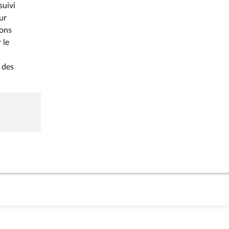
suivi
ur
ions
 le
 des