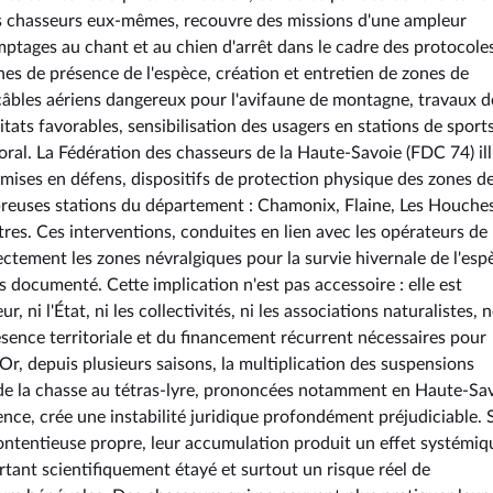
des chasseurs eux-mêmes, recouvre des missions d'une ampleur
ptages au chant et au chien d'arrêt dans le cadre des protocole
nes de présence de l'espèce, création et entretien de zones de
s câbles aériens dangereux pour l'avifaune de montagne, travaux d
tats favorables, sensibilisation des usagers en stations de sport
ral. La Fédération des chasseurs de la Haute-Savoie (FDC 74) ill
es mises en défens, dispositifs de protection physique des zones d
breuses stations du département : Chamonix, Flaine, Les Houches
es. Ces interventions, conduites en lien avec les opérateurs de
tement les zones névralgiques pour la survie hivernale de l'espè
s documenté. Cette implication n'est pas accessoire : elle est
, ni l'État, ni les collectivités, ni les associations naturalistes, 
sence territoriale et du financement récurrent nécessaires pour
 Or, depuis plusieurs saisons, la multiplication des suspensions
 de la chasse au tétras-lyre, prononcées notamment en Haute-Sav
ce, crée une instabilité juridique profondément préjudiciable. S
ntentieuse propre, leur accumulation produit un effet systémiqu
tant scientifiquement étayé et surtout un risque réel de