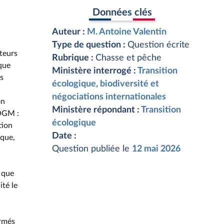
Données clés
Auteur :
M. Antoine Valentin
Type de question :
Question écrite
cteurs
Rubrique :
Chasse et pêche
ique
Ministère interrogé :
Transition
es
écologique, biodiversité et
négociations internationales
on
Ministère répondant :
Transition
'OGM :
écologique
tion
Date :
ique,
Question publiée le
12 mai 2026
é que
ité le
ormés