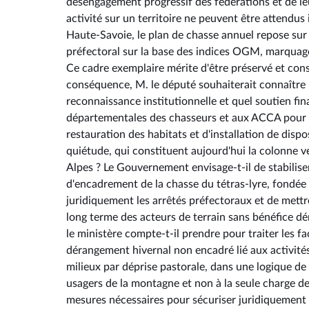
désengagement progressif des fédérations et de le
activité sur un territoire ne peuvent être attendus
Haute-Savoie, le plan de chasse annuel repose sur
préfectoral sur la base des indices OGM, marquage o
Ce cadre exemplaire mérite d'être préservé et conso
conséquence, M. le député souhaiterait connaître 
reconnaissance institutionnelle et quel soutien fin
départementales des chasseurs et aux ACCA pour le
restauration des habitats et d'installation de dispo
quiétude, qui constituent aujourd'hui la colonne ve
Alpes ? Le Gouvernement envisage-t-il de stabiliser
d'encadrement de la chasse du tétras-lyre, fondée
juridiquement les arrêtés préfectoraux et de mettr
long terme des acteurs de terrain sans bénéfice d
le ministère compte-t-il prendre pour traiter les f
dérangement hivernal non encadré lié aux activité
milieux par déprise pastorale, dans une logique de
usagers de la montagne et non à la seule charge d
mesures nécessaires pour sécuriser juridiquement l