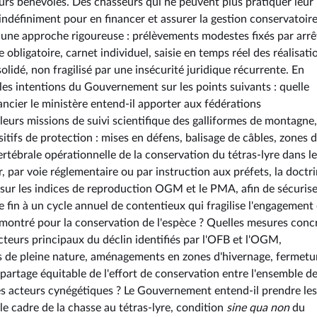
urs bénévoles. Des chasseurs qui ne peuvent plus pratiquer leur
 indéfiniment pour en financer et assurer la gestion conservatoire
 une approche rigoureuse : prélèvements modestes fixés par arrê
bligatoire, carnet individuel, saisie en temps réel des réalisati
lidé, non fragilisé par une insécurité juridique récurrente. En
les intentions du Gouvernement sur les points suivants : quelle
ancier le ministère entend-il apporter aux fédérations
urs missions de suivi scientifique des galliformes de montagne,
sitifs de protection : mises en défens, balisage de câbles, zones 
rtébrale opérationnelle de la conservation du tétras-lyre dans l
, par voie réglementaire ou par instruction aux préfets, la doctr
 sur les indices de reproduction OGM et le PMA, afin de sécurise
e fin à un cycle annuel de contentieux qui fragilise l'engagement
émontré pour la conservation de l'espèce ? Quelles mesures conc
acteurs principaux du déclin identifiés par l'OFB et l'OGM,
s de pleine nature, aménagements en zones d'hivernage, fermetu
 partage équitable de l'effort de conservation entre l'ensemble d
es acteurs cynégétiques ? Le Gouvernement entend-il prendre les
e cadre de la chasse au tétras-lyre, condition
sine qua non
du