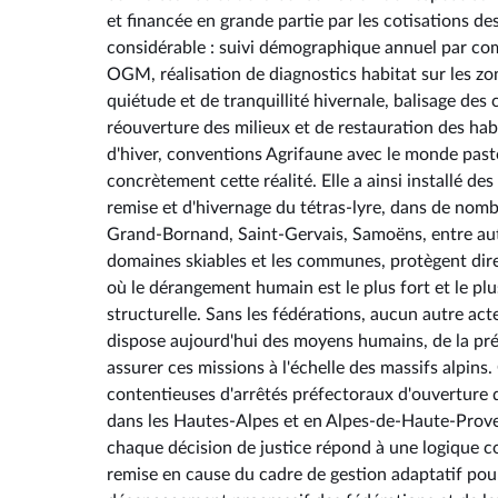
et financée en grande partie par les cotisations 
considérable : suivi démographique annuel par com
OGM, réalisation de diagnostics habitat sur les zo
quiétude et de tranquillité hivernale, balisage de
réouverture des milieux et de restauration des habi
d'hiver, conventions Agrifaune avec le monde pasto
concrètement cette réalité. Elle a ainsi installé d
remise et d'hivernage du tétras-lyre, dans de nom
Grand-Bornand, Saint-Gervais, Samoëns, entre autr
domaines skiables et les communes, protègent direc
où le dérangement humain est le plus fort et le plu
structurelle. Sans les fédérations, aucun autre acteur
dispose aujourd'hui des moyens humains, de la pré
assurer ces missions à l'échelle des massifs alpins.
contentieuses d'arrêtés préfectoraux d'ouverture
dans les Hautes-Alpes et en Alpes-de-Haute-Proven
chaque décision de justice répond à une logique co
remise en cause du cadre de gestion adaptatif pour