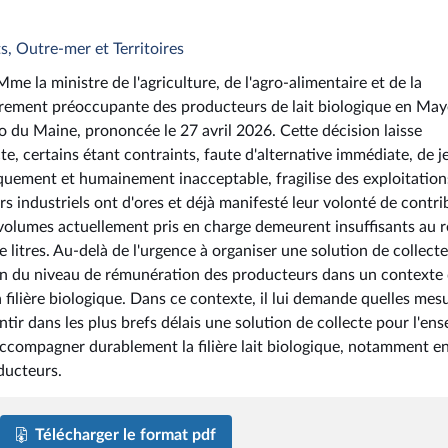
s, Outre-mer et Territoires
e la ministre de l'agriculture, de l'agro-alimentaire et de la
lièrement préoccupante des producteurs de lait biologique en Ma
Bio du Maine, prononcée le 27 avril 2026. Cette décision laisse
e, certains étant contraints, faute d'alternative immédiate, de j
iquement et humainement inacceptable, fragilise des exploitation
s industriels ont d'ores et déjà manifesté leur volonté de contri
es volumes actuellement pris en charge demeurent insuffisants au 
e litres. Au-delà de l'urgence à organiser une solution de collecte
ion du niveau de rémunération des producteurs dans un contexte
la filière biologique. Dans ce contexte, il lui demande quelles mes
tir dans les plus brefs délais une solution de collecte pour l'en
accompagner durablement la filière lait biologique, notamment e
ducteurs.
Télécharger le format pdf