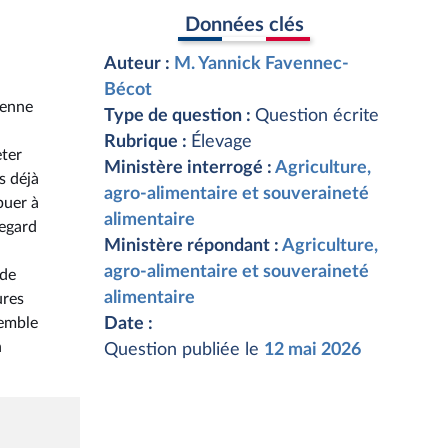
Données clés
Auteur :
M. Yannick Favennec-
Bécot
yenne
Type de question :
Question écrite
Rubrique :
Élevage
eter
Ministère interrogé :
Agriculture,
s déjà
agro-alimentaire et souveraineté
buer à
alimentaire
regard
Ministère répondant :
Agriculture,
agro-alimentaire et souveraineté
 de
alimentaire
ures
semble
Date :
n
Question publiée le
12 mai 2026