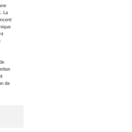
 une
. La
oncent
phique
nt
t
 de
ntien
et
in de