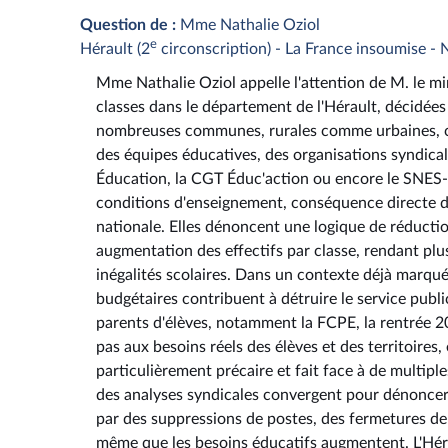
Question de :
Mme Nathalie Oziol
e
Hérault (2
circonscription) - La France insoumise -
Mme Nathalie Oziol appelle l'attention de M. le min
classes dans le département de l'Hérault, décidées
nombreuses communes, rurales comme urbaines, ces
des équipes éducatives, des organisations syndicale
Éducation, la CGT Éduc'action ou encore le SNES-
conditions d'enseignement, conséquence directe de 
nationale. Elles dénoncent une logique de réducti
augmentation des effectifs par classe, rendant plus
inégalités scolaires. Dans un contexte déjà marqué 
budgétaires contribuent à détruire le service publ
parents d'élèves, notamment la FCPE, la rentrée 2
pas aux besoins réels des élèves et des territoires
particulièrement précaire et fait face à de multip
des analyses syndicales convergent pour dénoncer u
par des suppressions de postes, des fermetures de
même que les besoins éducatifs augmentent. L'Hérau