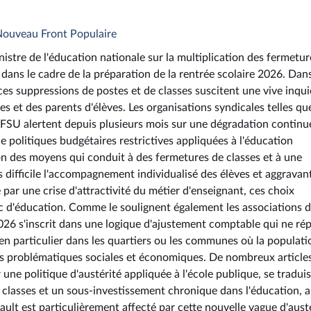
 Nouveau Front Populaire
istre de l'éducation nationale sur la multiplication des fermetur
 dans le cadre de la préparation de la rentrée scolaire 2026. Dan
 suppressions de postes et de classes suscitent une vive inqu
s et des parents d'élèves. Les organisations syndicales telles q
FSU alertent depuis plusieurs mois sur une dégradation continu
politiques budgétaires restrictives appliquées à l'éducation
on des moyens qui conduit à des fermetures de classes et à une
 difficile l'accompagnement individualisé des élèves et aggravant
par une crise d'attractivité du métier d'enseignant, ces choix
ic d'éducation. Comme le soulignent également les associations 
026 s'inscrit dans une logique d'ajustement comptable qui ne ré
, en particulier dans les quartiers ou les communes où la populati
les problématiques sociales et économiques. De nombreux articles
ne politique d'austérité appliquée à l'école publique, se tradui
 classes et un sous-investissement chronique dans l'éducation, a
lt est particulièrement affecté par cette nouvelle vague d'austé