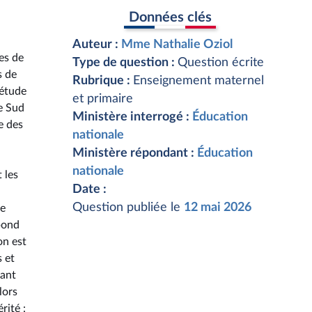
Données clés
Auteur :
Mme Nathalie Oziol
es de
Type de question :
Question écrite
s de
Rubrique :
Enseignement maternel
iétude
et primaire
ue Sud
Ministère interrogé :
Éducation
e des
nationale
Ministère répondant :
Éducation
nationale
 les
Date :
Question publiée le
12 mai 2026
de
pond
on est
 et
sant
lors
rité :