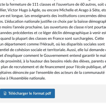
 acte la fermeture de 111 classes et l'ouverture de 60 autres, soit
ier, Victor Hugo à Agde, ou encore Michelle et Arago à Sète, etc
ure est longue. Les enseignants des institutions concernées dén
. L'éducation nationale justifie ce choix par la baisse démogra
e moins l'année prochaine. Les ouvertures de classe n'ont pourta
nnées précédentes et ce léger déclin démographique à venir es
e quand la plupart des classes en France sont surchargées. Cette
un département comme l'Hérault, où les disparités sociales sont
ntiel de cohésion sociale et territoriale. Aussi, elle lui demande
t et d'expliquer comment le Gouvernement entend garantir le mai
de proximité, à la hauteur des besoins réels des élèves, parents 
n plan de recrutement et de financement pour l'école publique, af
udgétaires dénoncée par l'ensemble des acteurs de la communauté
ise à l'Assemblée nationale.
Télécharger le format pdf