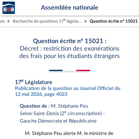
Accèder
Aller au contenu
Aller en bas de la page
Assemblée nationale
à la
page
e
ure
Recherche de questions 17
législature
Question écrite n° 15021
d'accueil
Question écrite n° 15021 :
Décret : restriction des exonérations
des frais pour les étudiants étrangers
e
17
Législature
Publication de la question au Journal Officiel du
12 mai 2026, page 4023
Question de :
M. Stéphane Peu
e
Seine-Saint-Denis (2
circonscription) -
Gauche Démocrate et Républicaine
M. Stéphane Peu alerte M. le ministre de