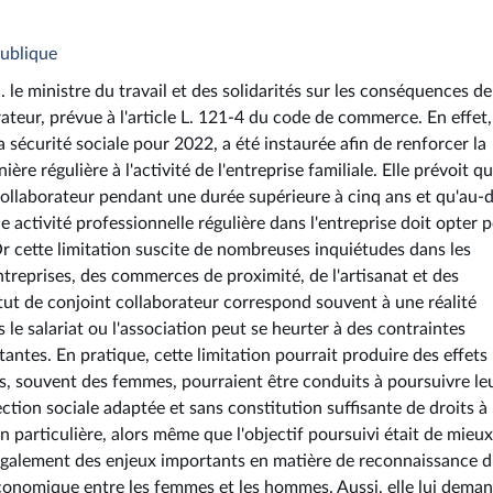
publique
le ministre du travail et des solidarités sur les conséquences de
rateur, prévue à l'article L. 121-4 du code de commerce. En effet,
a sécurité sociale pour 2022, a été instaurée afin de renforcer la
re régulière à l'activité de l'entreprise familiale. Elle prévoit q
collaborateur pendant une durée supérieure à cinq ans et qu'au-d
 activité professionnelle régulière dans l'entreprise doit opter p
 Or cette limitation suscite de nombreuses inquiétudes dans les
 entreprises, des commerces de proximité, de l'artisanat et des
atut de conjoint collaborateur correspond souvent à une réalité
 le salariat ou l'association peut se heurter à des contraintes
tantes. En pratique, cette limitation pourrait produire des effets
nts, souvent des femmes, pourraient être conduits à poursuivre le
ction sociale adaptée et sans constitution suffisante de droits à 
on particulière, alors même que l'objectif poursuivi était de mieux
 également des enjeux importants en matière de reconnaissance 
é économique entre les femmes et les hommes. Aussi, elle lui dema