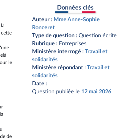
Données clés
Auteur :
Mme Anne-Sophie
 la
Ronceret
 cette
Type de question :
Question écrite
Rubrique :
Entreprises
u'une
Ministère interrogé :
Travail et
elà
solidarités
our le
Ministère répondant :
Travail et
solidarités
Date :
Question publiée le
12 mai 2026
ur
la
du
nde de