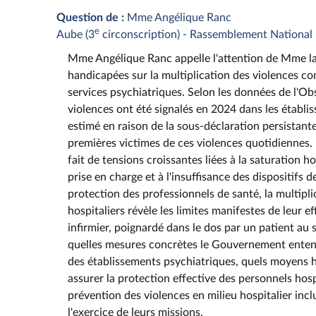
Question de :
Mme Angélique Ranc
e
Aube (3
circonscription) - Rassemblement National
Mme Angélique Ranc appelle l'attention de Mme la 
handicapées sur la multiplication des violences com
services psychiatriques. Selon les données de l'Obs
violences ont été signalés en 2024 dans les établi
estimé en raison de la sous-déclaration persistante
premières victimes de ces violences quotidiennes.
fait de tensions croissantes liées à la saturation h
prise en charge et à l'insuffisance des dispositifs d
protection des professionnels de santé, la multipl
hospitaliers révèle les limites manifestes de leur ef
infirmier, poignardé dans le dos par un patient au
quelles mesures concrètes le Gouvernement entend 
des établissements psychiatriques, quels moyens h
assurer la protection effective des personnels hospi
prévention des violences en milieu hospitalier inclu
l'exercice de leurs missions.