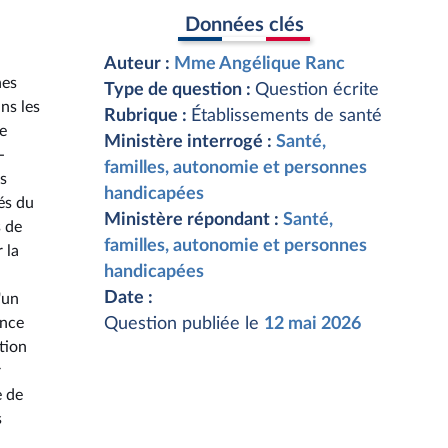
Données clés
Auteur :
Mme Angélique Ranc
nes
Type de question :
Question écrite
ns les
Rubrique :
Établissements de santé
de
Ministère interrogé :
Santé,
-
familles, autonomie et personnes
es
handicapées
és du
Ministère répondant :
Santé,
s de
familles, autonomie et personnes
 la
handicapées
Date :
'un
ence
Question publiée le
12 mai 2026
tion
r
e de
s