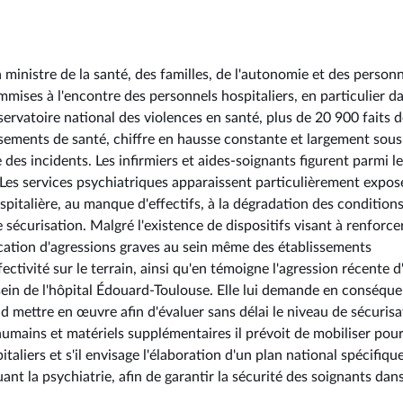
ministre de la santé, des familles, de l'autonomie et des person
mises à l'encontre des personnels hospitaliers, en particulier da
ervatoire national des violences en santé, plus de 20 900 faits 
ssements de santé, chiffre en hausse constante et largement sous
 des incidents. Les infirmiers et aides-soignants figurent parmi l
 Les services psychiatriques apparaissent particulièrement expos
ospitalière, au manque d'effectifs, à la dégradation des condition
e sécurisation. Malgré l'existence de dispositifs visant à renforcer
ication d'agressions graves au sein même des établissements
fectivité sur le terrain, ainsi qu'en témoigne l'agression récente d
 sein de l'hôpital Édouard-Toulouse. Elle lui demande en conséqu
mettre en œuvre afin d'évaluer sans délai le niveau de sécurisa
umains et matériels supplémentaires il prévoit de mobiliser pou
taliers et s'il envisage l'élaboration d'un plan national spécifiqu
ant la psychiatrie, afin de garantir la sécurité des soignants dan