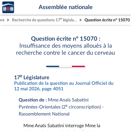
Accèder
Aller au contenu
Aller en bas de la page
Assemblée nationale
à la
page
e
ure
Recherche de questions 17
législature
Question écrite n° 15070
d'accueil
Question écrite n° 15070 :
Insuffisance des moyens alloués à la
recherche contre le cancer du cerveau
e
17
Législature
Publication de la question au Journal Officiel du
12 mai 2026, page 4051
Question de :
Mme Anaïs Sabatini
e
Pyrénées-Orientales (2
circonscription) -
Rassemblement National
Mme Anaïs Sabatini interroge Mme la