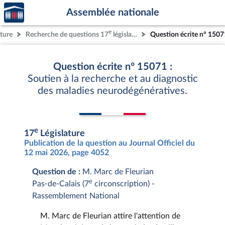
Accèder
Aller au contenu
Aller en bas de la page
Assemblée nationale
à la
page
e
ature
Recherche de questions 17
législature
Question écrite n° 1507
d'accueil
Question écrite n° 15071 :
Soutien à la recherche et au diagnostic
des maladies neurodégénératives.
e
17
Législature
Publication de la question au Journal Officiel du
12 mai 2026, page 4052
Question de :
M. Marc de Fleurian
e
Pas-de-Calais (7
circonscription) -
Rassemblement National
M. Marc de Fleurian attire l'attention de