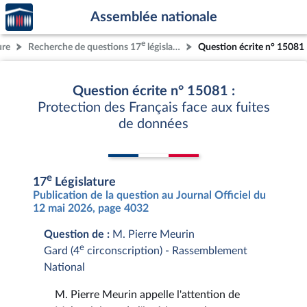
Accèder
Aller au contenu
Aller en bas de la page
Assemblée nationale
à la
page
e
ure
Recherche de questions 17
législature
Question écrite n° 15081
d'accueil
Question écrite n° 15081 :
Protection des Français face aux fuites
de données
e
17
Législature
Publication de la question au Journal Officiel du
12 mai 2026, page 4032
Question de :
M. Pierre Meurin
e
Gard (4
circonscription) - Rassemblement
National
M. Pierre Meurin appelle l'attention de