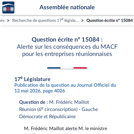
Accèder
Aller au contenu
Aller en bas de la page
Assemblée nationale
à la
page
e
ure
Recherche de questions 17
législature
Question écrite n° 15084
d'accueil
Question écrite n° 15084 :
Alerte sur les conséquences du MACF
pour les entreprises réunionnaises
e
17
Législature
Publication de la question au Journal Officiel du
12 mai 2026, page 4026
Question de :
M. Frédéric Maillot
e
Réunion (6
circonscription) - Gauche
Démocrate et Républicaine
M. Frédéric Maillot alerte M. le ministre