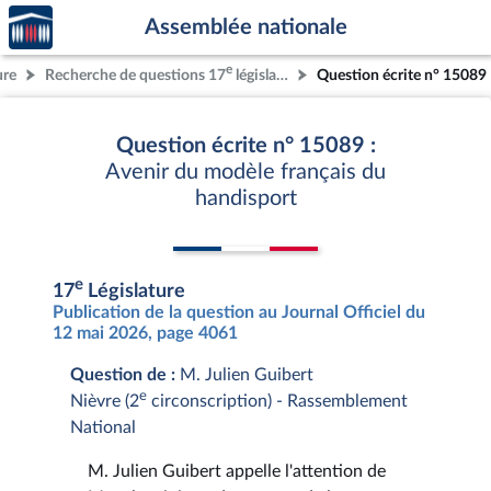
Accèder
Aller au contenu
Aller en bas de la page
Assemblée nationale
à la
page
e
ure
Recherche de questions 17
législature
Question écrite n° 15089
d'accueil
Question écrite n° 15089 :
Avenir du modèle français du
handisport
e
17
Législature
Publication de la question au Journal Officiel du
12 mai 2026, page 4061
Question de :
M. Julien Guibert
e
Nièvre (2
circonscription) - Rassemblement
National
M. Julien Guibert appelle l'attention de