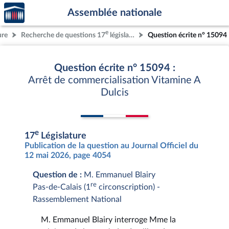
Accèder
Aller au contenu
Aller en bas de la page
Assemblée nationale
à la
page
e
ure
Recherche de questions 17
législature
Question écrite n° 15094
d'accueil
Question écrite n° 15094 :
Arrêt de commercialisation Vitamine A
Dulcis
e
17
Législature
Publication de la question au Journal Officiel du
12 mai 2026, page 4054
Question de :
M. Emmanuel Blairy
re
Pas-de-Calais (1
circonscription) -
Rassemblement National
M. Emmanuel Blairy interroge Mme la