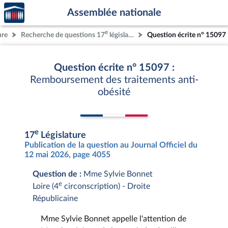
Accèder
Aller au contenu
Aller en bas de la page
Assemblée nationale
à la
page
e
ure
Recherche de questions 17
législature
Question écrite n° 15097
d'accueil
Question écrite n° 15097 :
Remboursement des traitements anti-
obésité
e
17
Législature
Publication de la question au Journal Officiel du
12 mai 2026, page 4055
Question de :
Mme Sylvie Bonnet
e
Loire (4
circonscription) - Droite
Républicaine
Mme Sylvie Bonnet appelle l'attention de