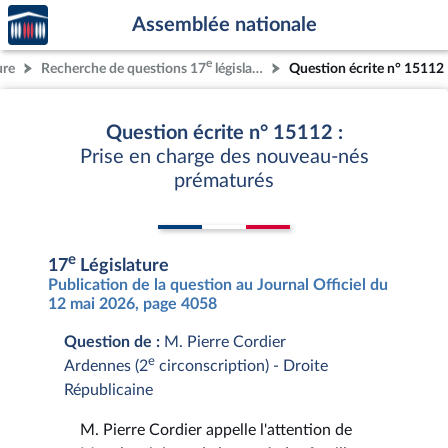
Accèder
Aller au contenu
Aller en bas de la page
Assemblée nationale
à la
page
e
ure
Recherche de questions 17
législature
Question écrite n° 15112
d'accueil
Question écrite n° 15112 :
Prise en charge des nouveau-nés
prématurés
e
17
Législature
Publication de la question au Journal Officiel du
12 mai 2026, page 4058
Question de :
M. Pierre Cordier
e
Ardennes (2
circonscription) - Droite
Républicaine
M. Pierre Cordier appelle l'attention de