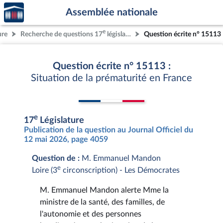
Accèder
Aller au contenu
Aller en bas de la page
Assemblée nationale
à la
page
e
ure
Recherche de questions 17
législature
Question écrite n° 15113
d'accueil
Question écrite n° 15113 :
Situation de la prématurité en France
e
17
Législature
Publication de la question au Journal Officiel du
12 mai 2026, page 4059
Question de :
M. Emmanuel Mandon
e
Loire (3
circonscription) - Les Démocrates
M. Emmanuel Mandon alerte Mme la
ministre de la santé, des familles, de
l'autonomie et des personnes