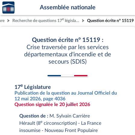
Accèder
Aller au contenu
Aller en bas de la page
Assemblée nationale
à la
page
e
ure
Recherche de questions 17
législature
Question écrite n° 15119
d'accueil
Question écrite n° 15119 :
Crise traversée par les services
départementaux d'incendie et de
secours (SDIS)
e
17
Législature
Publication de la question au Journal Officiel du
12 mai 2026, page 4036
Question signalée le 20 juillet 2026
Question de :
M. Sylvain Carrière
e
Hérault (8
circonscription) - La France
insoumise - Nouveau Front Populaire