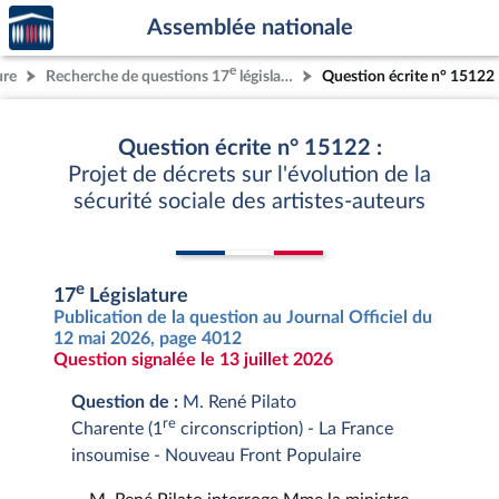
Accèder
Aller au contenu
Aller en bas de la page
Assemblée nationale
à la
page
e
ure
Recherche de questions 17
législature
Question écrite n° 15122
d'accueil
Question écrite n° 15122 :
Projet de décrets sur l'évolution de la
sécurité sociale des artistes-auteurs
e
17
Législature
Publication de la question au Journal Officiel du
12 mai 2026, page 4012
Question signalée le 13 juillet 2026
Question de :
M. René Pilato
re
Charente (1
circonscription) - La France
insoumise - Nouveau Front Populaire