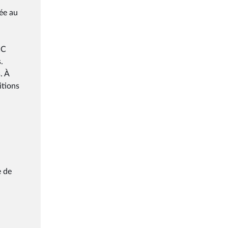
ée au
CC
.
. À
itions
e de