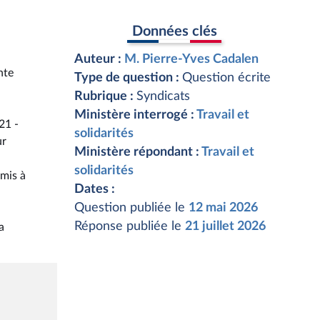
Données clés
Auteur :
M. Pierre-Yves Cadalen
nte
Type de question :
Question écrite
Rubrique :
Syndicats
Ministère interrogé :
Travail et
21 -
solidarités
ur
Ministère répondant :
Travail et
solidarités
smis à
Dates :
Question publiée le
12 mai 2026
Réponse publiée le
21 juillet 2026
a