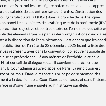
vail, la représentativité des organisations professionnelles
 cumulatifs, parmi lesquels figure notamment l'audience, appréci
e de salariés de ces entreprises adhérentes. L'instruction des
ion générale du travail (DGT) dans la branche de l'esthétique-
ssionnel lié aux métiers de l'esthétique et de la parfumerie (ID
ppréciation objective et contradictoire de l'ensemble des critères
ble des éléments transmis par les deux organisations candidates
nts à la disposition de l'administration, il est apparu que les cond
la publication de l'arrêté du 23 décembre 2025 fixant la liste des
nues représentatives dans la convention collective nationale de
que et professionnel lié aux métiers de l'esthétique et de la
Haut conseil du dialogue social. Il convient de préciser que
nt la Cour administrative d'appel de Paris. La juridiction est
prochains mois. Dans le respect du principe de séparation des
ent à la décision de la Cour. Dans ce contexte, et dans l'attent
'arrêté ni d'ouvrir une enquête administrative parallèle.