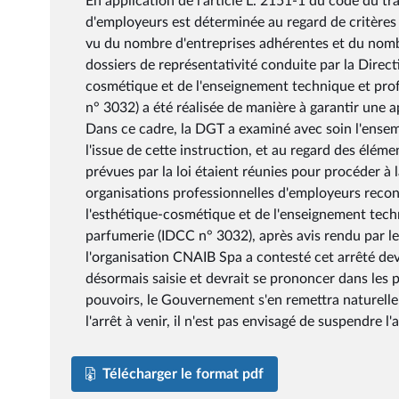
En application de l'article L. 2151-1 du code du tra
d'employeurs est déterminée au regard de critères
vu du nombre d'entreprises adhérentes et du nombr
dossiers de représentativité conduite par la Direct
cosmétique et de l'enseignement technique et profe
n° 3032) a été réalisée de manière à garantir une a
Dans ce cadre, la DGT a examiné avec soin l'ensem
l'issue de cette instruction, et au regard des éléme
prévues par la loi étaient réunies pour procéder à 
organisations professionnelles d'employeurs recon
l'esthétique-cosmétique et de l'enseignement techni
parfumerie (IDCC n° 3032), après avis rendu par le 
l'organisation CNAIB Spa a contesté cet arrêté deva
désormais saisie et devrait se prononcer dans les 
pouvoirs, le Gouvernement s'en remettra naturellem
l'arrêt à venir, il n'est pas envisagé de suspendre l
Télécharger le format pdf