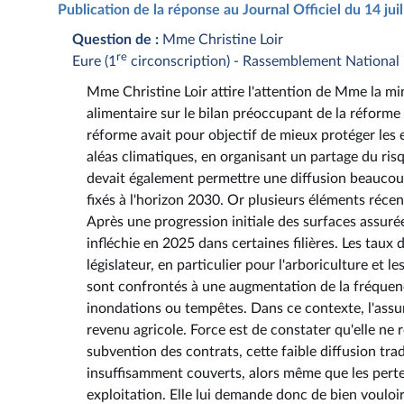
Publication de la réponse au Journal Officiel du 14 ju
Question de :
Mme Christine Loir
re
Eure (1
circonscription) - Rassemblement National
Mme Christine Loir attire l'attention de Mme la mini
alimentaire sur le bilan préoccupant de la réforme 
réforme avait pour objectif de mieux protéger les ex
aléas climatiques, en organisant un partage du risqu
devait également permettre une diffusion beaucoup 
fixés à l'horizon 2030. Or plusieurs éléments réc
Après une progression initiale des surfaces assuré
infléchie en 2025 dans certaines filières. Les taux d
législateur, en particulier pour l'arboriculture et l
sont confrontés à une augmentation de la fréquence
inondations ou tempêtes. Dans ce contexte, l'assur
revenu agricole. Force est de constater qu'elle ne 
subvention des contrats, cette faible diffusion tr
insuffisamment couverts, alors même que les perte
exploitation. Elle lui demande donc de bien vouloir