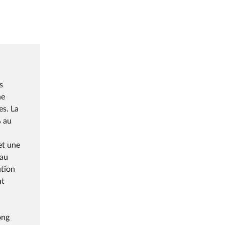
s
ne
es. La
% au
et une
 au
ution
nt
ong