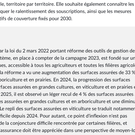
ible, territoire par territoire. Elle souhaite également connaître les
quer le ralentissement des souscriptions, ainsi que les mesures
tifs de couverture fixés pour 2030.
par la loi du 2 mars 2022 portant réforme des outils de gestion de
stème, en place à compter de la campagne 2023, est fondé sur u
s, accessible à tous les agriculteurs et toutes les filières agricol
 la réforme a vu une augmentation des surfaces assurées de 33 
riculture et en prairies. En 2024, la progression des surfaces
aces assurées en grandes cultures, en viticulture et en prairies 
025, il est observé un léger recul de 4 % des surfaces assurées
ces assurées en grandes cultures et en arboriculture et une dimin
. Le repli des surfaces assurées en viticulture se traduit notamme
cile depuis 2024. Pour autant, ce point d'inflexion n'est pas
 la conjoncture difficile rencontrée par certaines filières, et
 l'assurance doit être appréciée dans une perspective de moyen-l