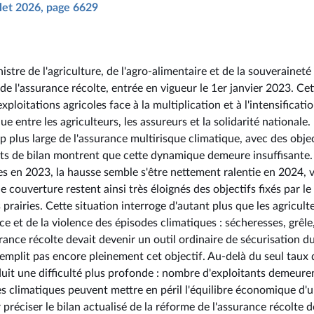
illet 2026, page 6629
stre de l'agriculture, de l'agro-alimentaire et de la souveraineté
de l'assurance récolte, entrée en vigueur le 1er janvier 2023. Cet
ploitations agricoles face à la multiplication et à l'intensificati
e entre les agriculteurs, les assureurs et la solidarité nationale. 
plus large de l'assurance multirisque climatique, avec des objec
ents de bilan montrent que cette dynamique demeure insuffisante.
es en 2023, la hausse semble s'être nettement ralentie en 2024, 
e couverture restent ainsi très éloignés des objectifs fixés par le
es prairies. Cette situation interroge d'autant plus que les agricult
 et de la violence des épisodes climatiques : sécheresses, grêle,
ance récolte devait devenir un outil ordinaire de sécurisation d
remplit pas encore pleinement cet objectif. Au-delà du seul taux 
aduit une difficulté plus profonde : nombre d'exploitants demeure
s climatiques peuvent mettre en péril l'équilibre économique d'
 préciser le bilan actualisé de la réforme de l'assurance récolte 