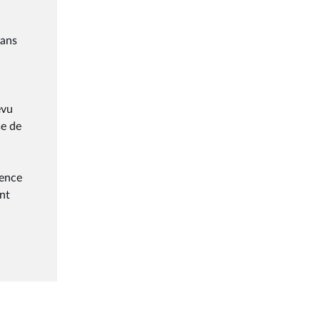
dans
évu
se de
ience
nt