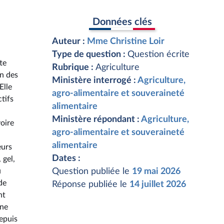
Données clés
Auteur :
Mme Christine Loir
Type de question :
Question écrite
te
Rubrique :
Agriculture
on des
Ministère interrogé :
Agriculture,
Elle
agro-alimentaire et souveraineté
tifs
alimentaire
Ministère répondant :
Agriculture,
voire
agro-alimentaire et souveraineté
alimentaire
eurs
Dates :
 gel,
u
Question publiée le
19 mai 2026
de
Réponse publiée le
14 juillet 2026
nt
une
depuis