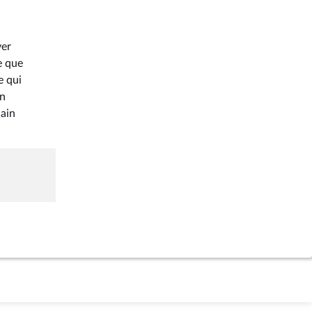
ver
e que
e qui
en
hain