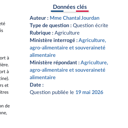
Données clés
Auteur :
Mme Chantal Jourdan
eté
Type de question :
Question écrite
is
Rubrique :
Agriculture
Ministère interrogé :
Agriculture,
agro-alimentaire et souveraineté
à
alimentaire
ort à
Ministère répondant :
Agriculture,
ière.
agro-alimentaire et souveraineté
ort à
alimentaire
ine).
Date :
rs et
itres
Question publiée le
19 mai 2026
ion de
nne,