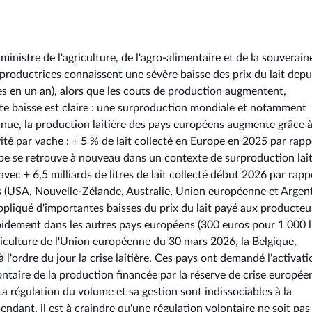
nistre de l'agriculture, de l'agro-alimentaire et de la souverain
t productrices connaissent une sévère baisse des prix du lait depu
res en un an), alors que les couts de production augmentent,
te baisse est claire : une surproduction mondiale et notamment
inue, la production laitière des pays européens augmente grâce 
vité par vache : + 5 % de lait collecté en Europe en 2025 par rapp
ope se retrouve à nouveau dans un contexte de surproduction lait
c + 6,5 milliards de litres de lait collecté début 2026 par rapp
es (USA, Nouvelle-Zélande, Australie, Union européenne et Argent
appliqué d'importantes baisses du prix du lait payé aux producteu
pidement dans les autres pays européens (300 euros pour 1 000 l
riculture de l'Union européenne du 30 mars 2026, la Belgique,
 l'ordre du jour la crise laitière. Ces pays ont demandé l'activat
aire de la production financée par la réserve de crise europée
a régulation du volume et sa gestion sont indissociables à la
ndant, il est à craindre qu'une régulation volontaire ne soit pas