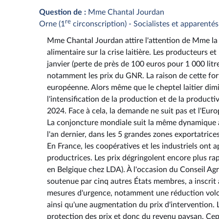
Question de :
Mme Chantal Jourdan
re
Orne (1
circonscription) - Socialistes et apparentés
Mme Chantal Jourdan attire l'attention de Mme la mi
alimentaire sur la crise laitière. Les producteurs e
janvier (perte de près de 100 euros pour 1 000 lit
notamment les prix du GNR. La raison de cette for
européenne. Alors même que le cheptel laitier dim
l'intensification de la production et de la producti
2024. Face à cela, la demande ne suit pas et l'Eur
La conjoncture mondiale suit la même dynamique ave
l'an dernier, dans les 5 grandes zones exportatric
En France, les coopératives et les industriels ont 
productrices. Les prix dégringolent encore plus ra
en Belgique chez LDA). À l'occasion du Conseil Ag
soutenue par cinq autres États membres, a inscrit à
mesures d'urgence, notamment une réduction volont
ainsi qu'une augmentation du prix d'intervention. L
protection des prix et donc du revenu paysan. Cepe