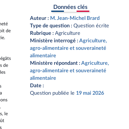
Données clés
Auteur :
M. Jean-Michel Brard
neté
Type de question :
Question écrite
oit de
Rubrique :
Agriculture
ie.
Ministère interrogé :
Agriculture,
agro-alimentaire et souveraineté
alimentaire
dégâts
Ministère répondant :
Agriculture,
s de
agro-alimentaire et souveraineté
les
alimentaire
Date :
s
la
Question publiée le
19 mai 2026
ions
.
, le
oût
s