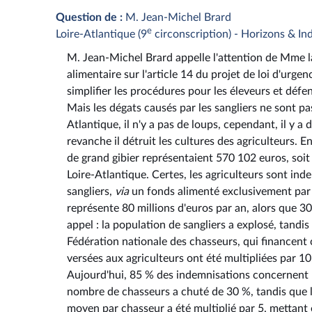
Question de :
M. Jean-Michel Brard
e
Loire-Atlantique (9
circonscription) - Horizons & I
M. Jean-Michel Brard appelle l'attention de Mme la 
alimentaire sur l'article 14 du projet de loi d'urge
simplifier les procédures pour les éleveurs et défe
Mais les dégats causés par les sangliers ne sont pa
Atlantique, il n'y a pas de loups, cependant, il y a
revanche il détruit les cultures des agriculteurs. 
de grand gibier représentaient 570 102 euros, soit
Loire-Atlantique. Certes, les agriculteurs sont in
sangliers,
via
un fonds alimenté exclusivement par l
représente 80 millions d'euros par an, alors que 30
appel : la population de sangliers a explosé, tandi
Fédération nationale des chasseurs, qui financent 
versées aux agriculteurs ont été multipliées par 10,
Aujourd'hui, 85 % des indemnisations concernent le
nombre de chasseurs a chuté de 30 %, tandis que l
moyen par chasseur a été multiplié par 5, mettant e