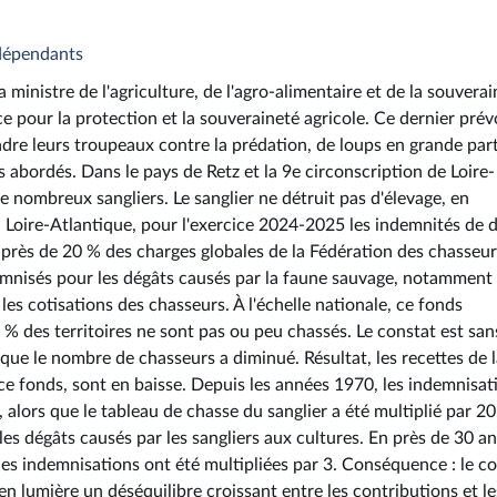
ndépendants
ministre de l'agriculture, de l'agro-alimentaire et de la souverai
nce pour la protection et la souveraineté agricole. Ce dernier prév
ndre leurs troupeaux contre la prédation, de loups en grande part
s abordés. Dans le pays de Retz et la 9e circonscription de Loire-
 de nombreux sangliers. Le sanglier ne détruit pas d'élevage, en
En Loire-Atlantique, pour l'exercice 2024-2025 les indemnités de 
 près de 20 % des charges globales de la Fédération des chasseur
demnisés pour les dégâts causés par la faune sauvage, notamment 
es cotisations des chasseurs. À l'échelle nationale, ce fonds
 % des territoires ne sont pas ou peu chassés. Le constat est san
s que le nombre de chasseurs a diminué. Résultat, les recettes de 
ce fonds, sont en baisse. Depuis les années 1970, les indemnisat
 alors que le tableau de chasse du sanglier a été multiplié par 20
s dégâts causés par les sangliers aux cultures. En près de 30 ans
es indemnisations ont été multipliées par 3. Conséquence : le c
n lumière un déséquilibre croissant entre les contributions et le