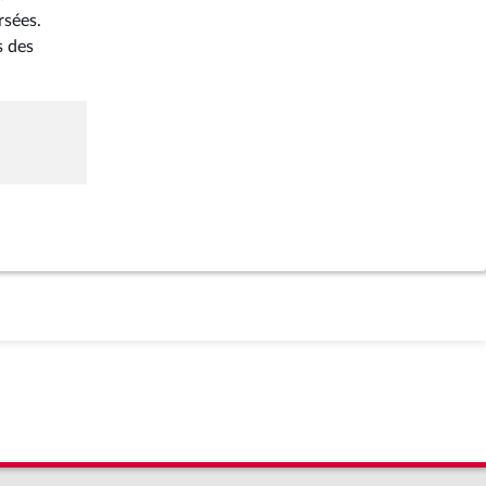
rsées.
s des