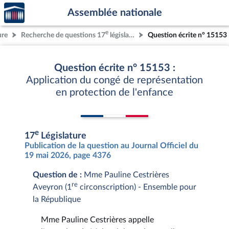
Accèder
Aller au contenu
Aller en bas de la page
Assemblée nationale
à la
page
e
ure
Recherche de questions 17
législature
Question écrite n° 15153
d'accueil
Question écrite n° 15153 :
Application du congé de représentation
en protection de l'enfance
e
17
Législature
Publication de la question au Journal Officiel du
19 mai 2026, page 4376
Question de :
Mme Pauline Cestrières
re
Aveyron (1
circonscription) - Ensemble pour
la République
Mme Pauline Cestrières appelle