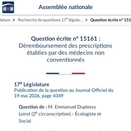
Accèder
Aller au contenu
Aller en bas de la page
Assemblée nationale
à la
page
e
lature
Recherche de questions 17
législature
Question écrite n° 15
d'accueil
Question écrite n° 15161 :
Déremboursement des prescriptions
établies par des médecins non
conventionnés
e
17
Législature
Publication de la question au Journal Officiel du
19 mai 2026, page 4349
Question de :
M. Emmanuel Duplessy
e
Loiret (2
circonscription) - Écologiste et
Social