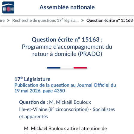
Accèder
Aller au contenu
Aller en bas de la page
Assemblée nationale
à la
page
e
ure
Recherche de questions 17
législature
Question écrite n° 15163
d'accueil
Question écrite n° 15163 :
Programme d'accompagnement du
retour à domicile (PRADO)
e
17
Législature
Publication de la question au Journal Officiel du
19 mai 2026, page 4350
Question de :
M. Mickaël Bouloux
e
Ille-et-Vilaine (8
circonscription) - Socialistes
et apparentés
M. Mickaël Bouloux attire l'attention de