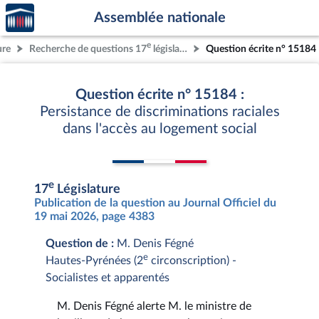
Accèder
Aller au contenu
Aller en bas de la page
Assemblée nationale
à la
page
e
ure
Recherche de questions 17
législature
Question écrite n° 15184
d'accueil
Question écrite n° 15184 :
Persistance de discriminations raciales
dans l'accès au logement social
e
17
Législature
Publication de la question au Journal Officiel du
19 mai 2026, page 4383
Question de :
M. Denis Fégné
e
Hautes-Pyrénées (2
circonscription) -
Socialistes et apparentés
M. Denis Fégné alerte M. le ministre de