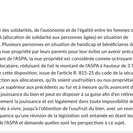
des solidarités, de l'autonomie et de l'égalité entre les femmes e
 (allocation de solidarité aux personnes âgées) en situation de
 Plusieurs personnes en situation de handicap et bénéficiaires d
 nue-propriété par leurs parents pour leur éviter un avenir préca
tant de l'ASPA, la nue-propriété est considérée comme octroyant
allocataire, réduisant de fait le montant de l'ASPA à hauteur de 3
e cette disposition, issue de l'article R. 815-25 du code de la sécu
tion aux allocataires, qu'ils soient usufruitiers ou nus-propriétai
aux supérieur aux précédents au fur et à mesure qu'ils avancent 
 jouissance du bien et peut en disposer à sa guise afin d'en retire
nement la jouissance et est légalement dans toute impossibilité d
s à vivre, jusqu'à l'obtention de l'usufruit du bien, avec un rev
uence qu'une révision de la législation soit entamée en ôtant les
 de l'ASPA et demande quelles sont les perspectives à ce sujet.