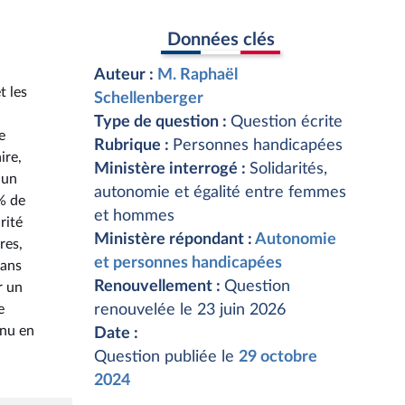
Données clés
Auteur :
M. Raphaël
t les
Schellenberger
Type de question :
Question écrite
e
Rubrique :
Personnes handicapées
ire,
Ministère interrogé :
Solidarités,
 un
autonomie et égalité entre femmes
 % de
et hommes
rité
Ministère répondant :
Autonomie
res,
et personnes handicapées
dans
Renouvellement :
Question
r un
e
renouvelée le 23 juin 2026
enu en
Date :
Question publiée le
29 octobre
2024