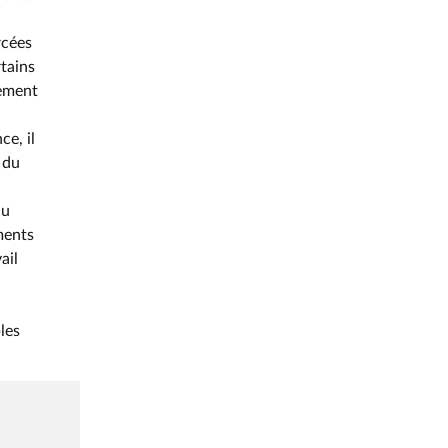
rcées
rtains
lement
e, il
 du
du
ments
ail
les