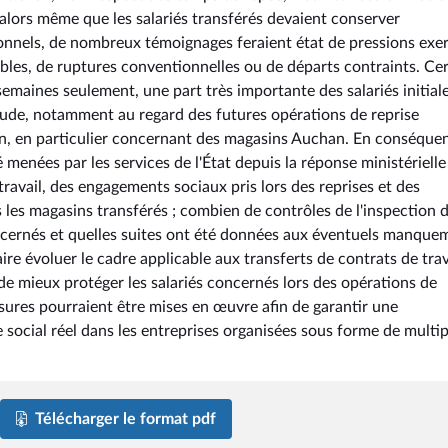
s, alors même que les salariés transférés devaient conserver
nnels, de nombreux témoignages feraient état de pressions exe
ables, de ruptures conventionnelles ou de départs contraints. Ce
semaines seulement, une part très importante des salariés initia
étude, notamment au regard des futures opérations de reprise
on, en particulier concernant des magasins Auchan. En conséquenc
 menées par les services de l'État depuis la réponse ministérielle
ravail, des engagements sociaux pris lors des reprises et des
s les magasins transférés ; combien de contrôles de l'inspection 
concernés et quelles suites ont été données aux éventuels manque
re évoluer le cadre applicable aux transferts de contrats de trav
n de mieux protéger les salariés concernés lors des opérations de
sures pourraient être mises en œuvre afin de garantir une
e social réel dans les entreprises organisées sous forme de multip
Télécharger le format pdf