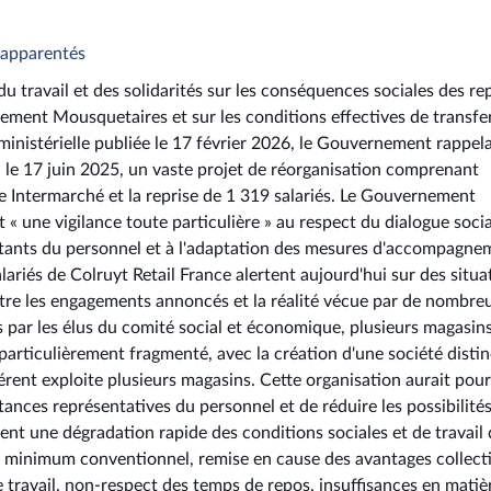
t apparentés
du travail et des solidarités sur les conséquences sociales des re
ement Mousquetaires et sur les conditions effectives de transfe
inistérielle publiée le 17 février 2026, le Gouvernement rappela
, le 17 juin 2025, un vaste projet de réorganisation comprenant
e Intermarché et la reprise de 1 319 salariés. Le Gouvernement
t « une vigilance toute particulière » au respect du dialogue social
entants du personnel et à l'adaptation des mesures d'accompagne
lariés de Colruyt Retail France alertent aujourd'hui sur des situa
tre les engagements annoncés et la réalité vécue par de nombre
is par les élus du comité social et économique, plusieurs magasin
particulièrement fragmenté, avec la création d'une société disti
rent exploite plusieurs magasins. Cette organisation aurait pour
tances représentatives du personnel et de réduire les possibilité
ment une dégradation rapide des conditions sociales et de travail
ul minimum conventionnel, remise en cause des avantages collecti
travail, non-respect des temps de repos, insuffisances en matiè