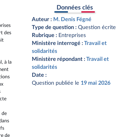
Données clés
Auteur :
M. Denis Fégné
prises
Type de question :
Question écrite
rt des
Rubrique :
Entreprises
it
Ministère interrogé :
Travail et
solidarités
Ministère répondant :
Travail et
, à la
solidarités
ment
Date :
tions
Question publiée le
19 mai 2026
ux
s
ncte
s de
 dans
fs
re de