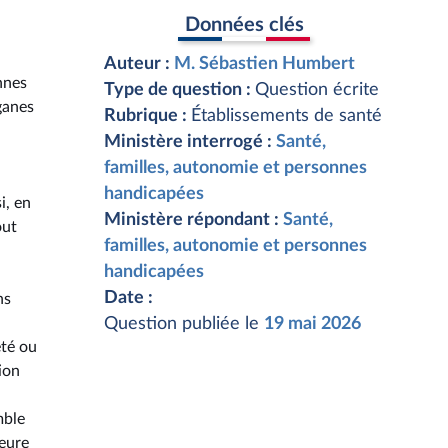
Données clés
Auteur :
M. Sébastien Humbert
nnes
Type de question :
Question écrite
ganes
Rubrique :
Établissements de santé
Ministère interrogé :
Santé,
familles, autonomie et personnes
handicapées
i, en
Ministère répondant :
Santé,
out
familles, autonomie et personnes
handicapées
Date :
ns
Question publiée le
19 mai 2026
été ou
ion
mble
heure