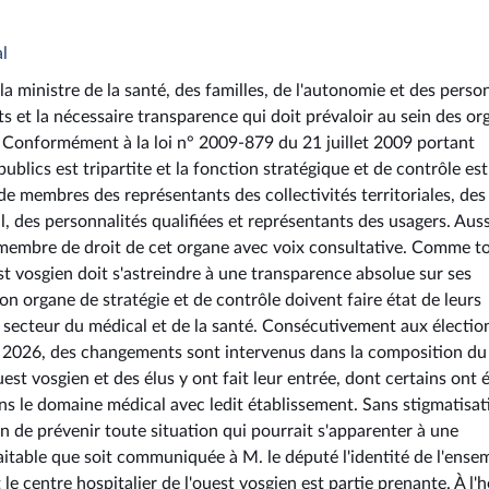
l
 ministre de la santé, des familles, de l'autonomie et des perso
ts et la nécessaire transparence qui doit prévaloir au sein des or
n. Conformément à la loi n° 2009-879 du 21 juillet 2009 portant
ublics est tripartite et la fonction stratégique et de contrôle est
de membres des représentants des collectivités territoriales, des
 des personnalités qualifiées et représentants des usagers. Auss
st membre de droit de cet organe avec voix consultative. Comme t
est vosgien doit s'astreindre à une transparence absolue sur ses
n organe de stratégie et de contrôle doivent faire état de leurs
le secteur du médical et de la santé. Consécutivement aux électio
 2026, des changements sont intervenus dans la composition du
uest vosgien et des élus y ont fait leur entrée, dont certains ont 
ns le domaine médical avec ledit établissement. Sans stigmatisat
 de prévenir toute situation qui pourrait s'apparenter à une
uhaitable que soit communiquée à M. le député l'identité de l'ense
le centre hospitalier de l'ouest vosgien est partie prenante. À l'