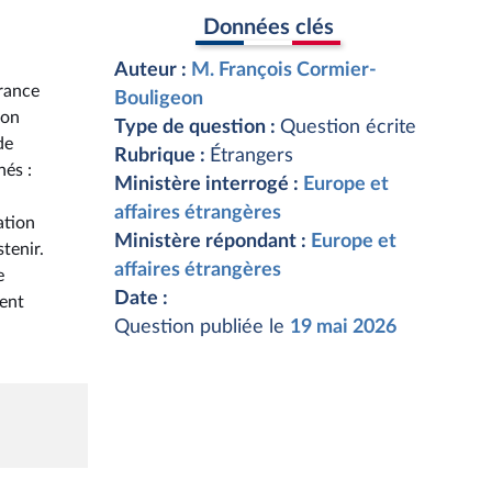
Données clés
Auteur :
M. François Cormier-
vrance
Bouligeon
ion
Type de question :
Question écrite
de
Rubrique :
Étrangers
nés :
Ministère interrogé :
Europe et
affaires étrangères
ation
Ministère répondant :
Europe et
tenir.
affaires étrangères
e
Date :
ment
Question publiée le
19 mai 2026