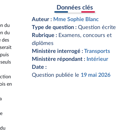
Données clés
Auteur :
Mme Sophie Blanc
en du
Type de question :
Question écrite
en du
Rubrique :
Examens, concours et
e des
diplômes
serait
Ministère interrogé :
Transports
epuis
Ministère répondant :
Intérieur
 seuls
Date :
Question publiée le
19 mai 2026
uction
ois en
a
de
 du