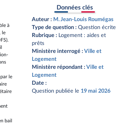
Données clés
Auteur :
M. Jean-Louis Roumégas
ble à
Type de question :
Question écrite
 le
Rubrique :
Logement : aides et
OFS).
prêts
l
Ministère interrogé :
Ville et
ion-
Logement
ons
Ministère répondant :
Ville et
Logement
par le
Date :
aire
Question publiée le
19 mai 2026
étaire
ment
n bail