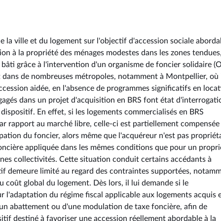
la ville et du logement sur l'objectif d'accession sociale aborda
ssion à la propriété des ménages modestes dans les zones tendues,
u bâti grâce à l'intervention d'un organisme de foncier solidaire (
t dans de nombreuses métropoles, notamment à Montpellier, où i
ccession aidée, en l'absence de programmes significatifs en locat
agés dans un projet d'acquisition en BRS font état d'interrogati
dispositif. En effet, si les logements commercialisés en BRS
par rapport au marché libre, celle-ci est partiellement compensée 
ation du foncier, alors même que l'acquéreur n'est pas propriét
 foncière appliquée dans les mêmes conditions que pour un propri
nes collectivités. Cette situation conduit certains accédants à
sitif demeure limité au regard des contraintes supportées, notam
 coût global du logement. Dès lors, il lui demande si le
 l'adaptation du régime fiscal applicable aux logements acquis e
d'un abattement ou d'une modulation de taxe foncière, afin de
sitif destiné à favoriser une accession réellement abordable à la