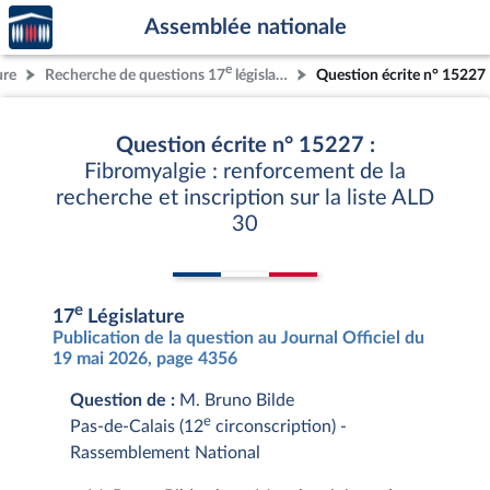
Accèder
Aller au contenu
Aller en bas de la page
Assemblée nationale
à la
page
e
ure
Recherche de questions 17
législature
Question écrite n° 15227
d'accueil
Question écrite n° 15227 :
Fibromyalgie : renforcement de la
recherche et inscription sur la liste ALD
30
e
17
Législature
Publication de la question au Journal Officiel du
19 mai 2026, page 4356
Question de :
M. Bruno Bilde
e
Pas-de-Calais (12
circonscription) -
Rassemblement National