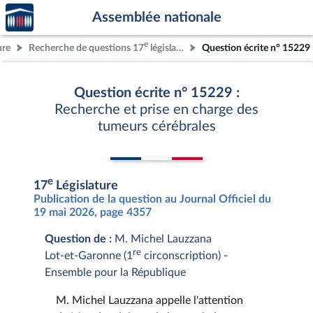
Accèder
Aller au contenu
Aller en bas de la page
Assemblée nationale
à la
page
e
ure
Recherche de questions 17
législature
Question écrite n° 15229
d'accueil
Question écrite n° 15229 :
Recherche et prise en charge des
tumeurs cérébrales
e
17
Législature
Publication de la question au Journal Officiel du
19 mai 2026, page 4357
Question de :
M. Michel Lauzzana
re
Lot-et-Garonne (1
circonscription) -
Ensemble pour la République
M. Michel Lauzzana appelle l'attention