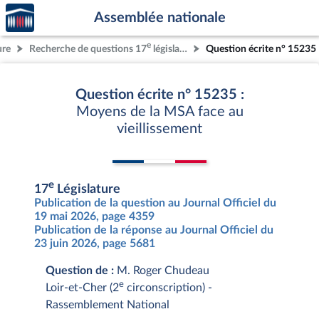
Accèder
Aller au contenu
Aller en bas de la page
Assemblée nationale
à la
page
e
ure
Recherche de questions 17
législature
Question écrite n° 15235
d'accueil
Question écrite n° 15235 :
Moyens de la MSA face au
vieillissement
e
17
Législature
Publication de la question au Journal Officiel du
19 mai 2026, page 4359
Publication de la réponse au Journal Officiel du
23 juin 2026, page 5681
Question de :
M. Roger Chudeau
e
Loir-et-Cher (2
circonscription) -
Rassemblement National