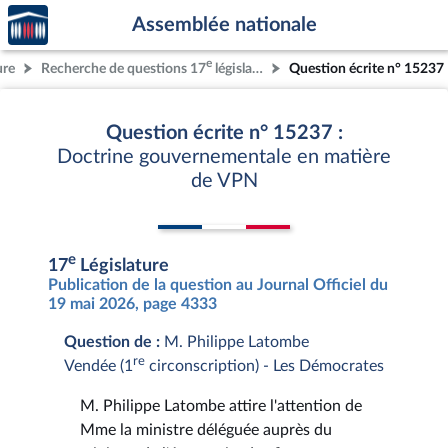
Accèder
Aller au contenu
Aller en bas de la page
Assemblée nationale
à la
page
e
ure
Recherche de questions 17
législature
Question écrite n° 15237
d'accueil
Question écrite n° 15237 :
Doctrine gouvernementale en matière
de VPN
e
17
Législature
Publication de la question au Journal Officiel du
19 mai 2026, page 4333
Question de :
M. Philippe Latombe
re
Vendée (1
circonscription) - Les Démocrates
M. Philippe Latombe attire l'attention de
Mme la ministre déléguée auprès du