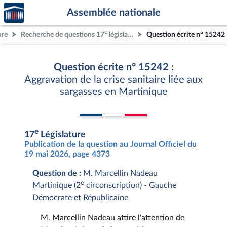
Accèder
Aller au contenu
Aller en bas de la page
Assemblée nationale
à la
page
e
ure
Recherche de questions 17
législature
Question écrite n° 15242
d'accueil
Question écrite n° 15242 :
Aggravation de la crise sanitaire liée aux
sargasses en Martinique
e
17
Législature
Publication de la question au Journal Officiel du
19 mai 2026, page 4373
Question de :
M. Marcellin Nadeau
e
Martinique (2
circonscription) - Gauche
Démocrate et Républicaine
M. Marcellin Nadeau attire l'attention de