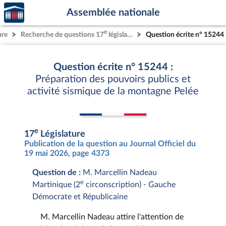
Accèder
Aller au contenu
Aller en bas de la page
Assemblée nationale
à la
page
e
ure
Recherche de questions 17
législature
Question écrite n° 15244
d'accueil
Question écrite n° 15244 :
Préparation des pouvoirs publics et
activité sismique de la montagne Pelée
e
17
Législature
Publication de la question au Journal Officiel du
19 mai 2026, page 4373
Question de :
M. Marcellin Nadeau
e
Martinique (2
circonscription) - Gauche
Démocrate et Républicaine
M. Marcellin Nadeau attire l'attention de