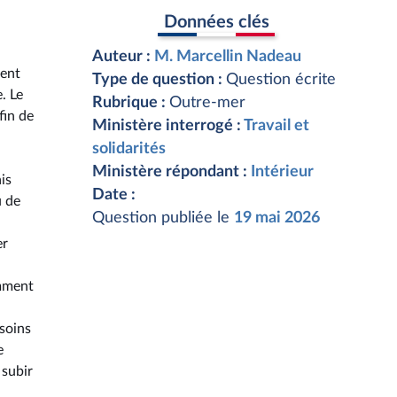
Données clés
Auteur :
M. Marcellin Nadeau
ment
Type de question :
Question écrite
. Le
Rubrique :
Outre-mer
fin de
Ministère interrogé :
Travail et
solidarités
Ministère répondant :
Intérieur
is
Date :
u de
Question publiée le
19 mai 2026
er
amment
esoins
e
 subir