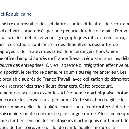
et Républicaine
istre du travail et des solidarités sur les difficultés de recrute
 d'activité caractérisés par une pénurie durable de main-d'œuvre
ualisée des métiers et zones géographiques dits « en tension », a
ans les secteurs confrontés à des difficultés persistantes de
ployeurs de recruter des travailleurs étrangers hors Union
offre d'emploi auprès de France Travail, réduisant ainsi les déla
œuvre des entreprises. Or, en l'absence d'intégration effective o
ispositif, le territoire demeure soumis au régime antérieur. Les
préalable auprès de France Travail, avec obligation de démontr
oir recruter des travailleurs étrangers. Cette procédure,
tement des secteurs essentiels à l'économie martiniquaise, not
 ou encore les services à la personne. Cette situation fragilise les
ière comme celles de la filière canne-sucre, confrontées à des b
s saisonniers ou de contrats de plus longue durée. Alors même qu
mme étant en tension, les employeurs martiniquais continuent de
ues du territoire. Aussi, il lui demande quelles mesures le