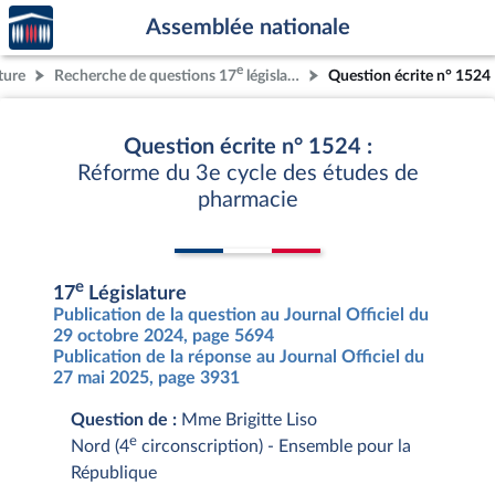
Accèder
Aller au contenu
Aller en bas de la page
Assemblée nationale
à la
page
e
ture
Recherche de questions 17
législature
Question écrite n° 1524
d'accueil
Question écrite n° 1524 :
Réforme du 3e cycle des études de
pharmacie
e
17
Législature
Publication de la question au Journal Officiel du
29 octobre 2024, page 5694
Publication de la réponse au Journal Officiel du
27 mai 2025, page 3931
Question de :
Mme Brigitte Liso
e
Nord (4
circonscription) - Ensemble pour la
République