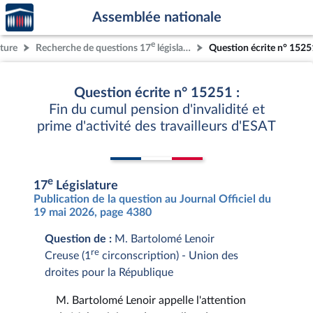
Accèder
Aller au contenu
Aller en bas de la page
Assemblée nationale
à la
page
e
ature
Recherche de questions 17
législature
Question écrite n° 1525
d'accueil
Question écrite n° 15251 :
Fin du cumul pension d'invalidité et
prime d'activité des travailleurs d'ESAT
e
17
Législature
Publication de la question au Journal Officiel du
19 mai 2026, page 4380
Question de :
M. Bartolomé Lenoir
re
Creuse (1
circonscription) - Union des
droites pour la République
M. Bartolomé Lenoir appelle l'attention