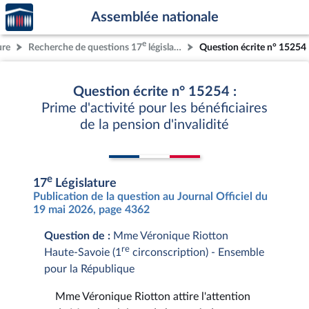
Accèder
Aller au contenu
Aller en bas de la page
Assemblée nationale
à la
page
e
ure
Recherche de questions 17
législature
Question écrite n° 15254
d'accueil
Question écrite n° 15254 :
Prime d'activité pour les bénéficiaires
de la pension d'invalidité
e
17
Législature
Publication de la question au Journal Officiel du
19 mai 2026, page 4362
Question de :
Mme Véronique Riotton
re
Haute-Savoie (1
circonscription) - Ensemble
pour la République
Mme Véronique Riotton attire l'attention