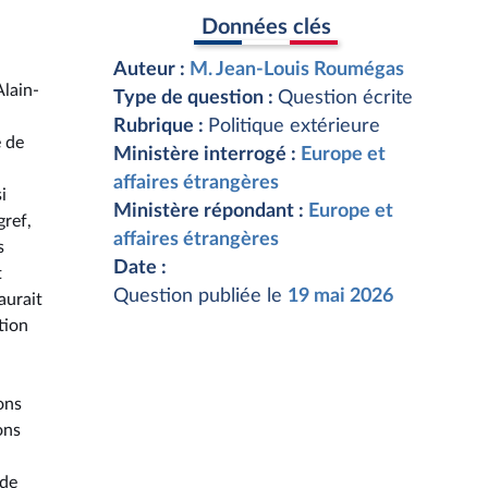
Données clés
Auteur :
M. Jean-Louis Roumégas
Alain-
Type de question :
Question écrite
Rubrique :
Politique extérieure
e de
Ministère interrogé :
Europe et
affaires étrangères
i
Ministère répondant :
Europe et
gref,
affaires étrangères
s
Date :
t
Question publiée le
19 mai 2026
aurait
tion
ons
ons
 de