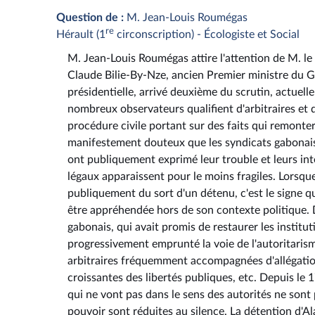
Question de :
M. Jean-Louis Roumégas
re
Hérault (1
circonscription) - Écologiste et Social
M. Jean-Louis Roumégas attire l'attention de M. le m
Claude Bilie-By-Nze, ancien Premier ministre du Ga
présidentielle, arrivé deuxième du scrutin, actue
nombreux observateurs qualifient d'arbitraires et 
procédure civile portant sur des faits qui remonter
manifestement douteux que les syndicats gabonais 
ont publiquement exprimé leur trouble et leurs in
légaux apparaissent pour le moins fragiles. Lorsqu
publiquement du sort d'un détenu, c'est le signe q
être appréhendée hors de son contexte politique. De
gabonais, qui avait promis de restaurer les institu
progressivement emprunté la voie de l'autoritarism
arbitraires fréquemment accompagnées d'allégations
croissantes des libertés publiques, etc. Depuis le 
qui ne vont pas dans le sens des autorités ne sont p
pouvoir sont réduites au silence. La détention d'A