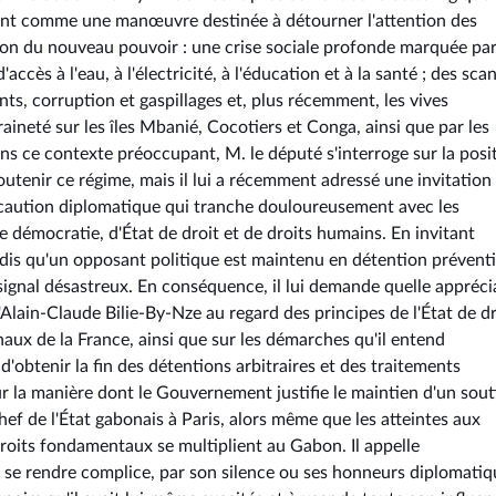
ment comme une manœuvre destinée à détourner l'attention des
on du nouveau pouvoir : une crise sociale profonde marquée par
accès à l'eau, à l'électricité, à l'éducation et à la santé ; des sca
s, corruption et gaspillages et, plus récemment, les vives
aineté sur les îles Mbanié, Cocotiers et Conga, ainsi que par les
ns ce contexte préoccupant, M. le député s'interroge sur la posi
utenir ce régime, mais il lui a récemment adressé une invitation
une caution diplomatique qui tranche douloureusement avec les
 démocratie, d'État de droit et de droits humains. En invitant
tandis qu'un opposant politique est maintenu en détention prévent
signal désastreux. En conséquence, il lui demande quelle appréci
Alain-Claude Bilie-By-Nze au regard des principes de l'État de dr
aux de la France, ainsi que sur les démarches qu'il entend
'obtenir la fin des détentions arbitraires et des traitements
ur la manière dont le Gouvernement justifie le maintien d'un sout
chef de l'État gabonais à Paris, alors même que les atteintes aux
 droits fondamentaux se multiplient au Gabon. Il appelle
se rendre complice, par son silence ou ses honneurs diplomatiq