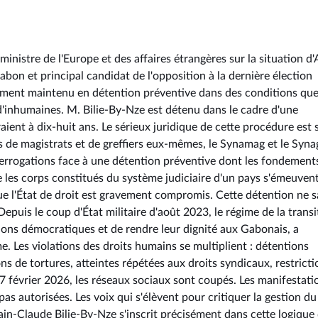
inistre de l'Europe et des affaires étrangères sur la situation d'
bon et principal candidat de l'opposition à la dernière élection
llement maintenu en détention préventive dans des conditions qu
d'inhumaines. M. Bilie-By-Nze est détenu dans le cadre d'une
aient à dix-huit ans. Le sérieux juridique de cette procédure est s
de magistrats et de greffiers eux-mêmes, le Synamag et le Syna
terrogations face à une détention préventive dont les fondement
e les corps constitués du système judiciaire d'un pays s'émeuven
ue l'État de droit est gravement compromis. Cette détention ne s
puis le coup d'État militaire d'août 2023, le régime de la transi
tions démocratiques et de rendre leur dignité aux Gabonais, a
e. Les violations des droits humains se multiplient : détentions
 de tortures, atteintes répétées aux droits syndicaux, restricti
17 février 2026, les réseaux sociaux sont coupés. Les manifestati
as autorisées. Les voix qui s'élèvent pour critiquer la gestion du
lain-Claude Bilie-By-Nze s'inscrit précisément dans cette logique