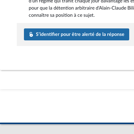
d'un régime qui trahit chaque jour davantage les es
pour que la détention arbitraire d'Alain-Claude Bil
connaître sa position à ce sujet.
S’identifier pour être alerté de la réponse