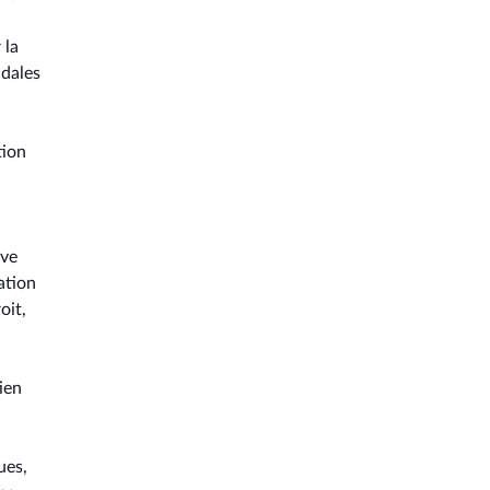
 la
ndales
tion
ive
ation
oit,
ien
ues,