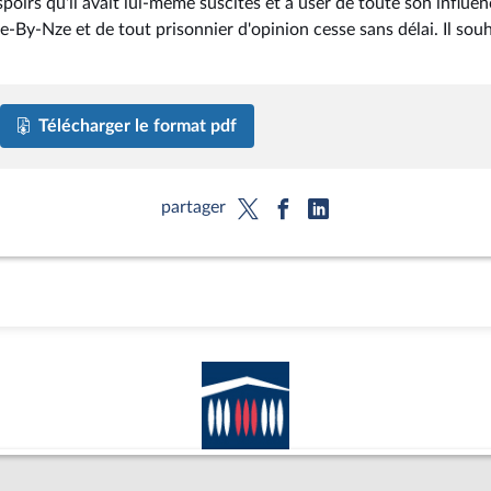
poirs qu'il avait lui-même suscités et à user de toute son influe
ie-By-Nze et de tout prisonnier d'opinion cesse sans délai. Il sou
Télécharger le format pdf
partager