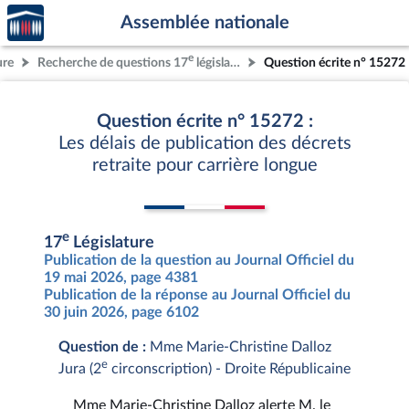
Accèder
Aller au contenu
Aller en bas de la page
Assemblée nationale
à la
page
e
ure
Recherche de questions 17
législature
Question écrite n° 15272
d'accueil
Question écrite n° 15272 :
Les délais de publication des décrets
retraite pour carrière longue
e
17
Législature
Publication de la question au Journal Officiel du
19 mai 2026, page 4381
Publication de la réponse au Journal Officiel du
30 juin 2026, page 6102
Question de :
Mme Marie-Christine Dalloz
e
Jura (2
circonscription) - Droite Républicaine
Mme Marie-Christine Dalloz alerte M. le